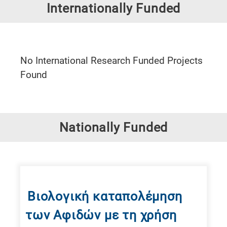
Research
Internationally Funded
fields
categories
When
No International Research Funded Projects
you
Found
hear
the
following
letters,
Nationally Funded
it
means
the
information
is
Βιολογική καταπολέμηση
related
των Αφιδών με τη χρήση
to