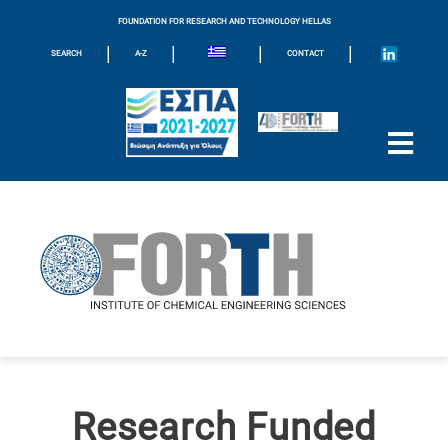
FOUNDATION FOR RESEARCH AND TECHNOLOGY HELLAS
|
|
|
|
SEARCH
A-Z
CONTACT
Research Funded