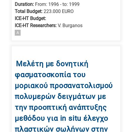
for
Duration:
From: 1996 - to: 1999
Energy
Total Budget:
223.000 EURO
/
ICE-HT Budget:
Environment
ICE-HT Researchers:
V. Burganos
A
B
is
for
Biosciences
Μελέτη με δονητική
/
φασματοσκοπία του
Biotechnology
A
μοριακού προσανατολισμού
is
πολυμερών δειγμάτων με
for
την προοπτική ανάπτυξης
All
research
μεθόδου για in situ έλεγχο
fields
πλαστικών σωλήνων στην