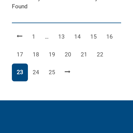
Found
Page
Page
Page
Page
Page
1
…
13
14
15
16
Page
Page
Page
Page
Page
Page
17
18
19
20
21
22
Page
Page
Page
23
24
25