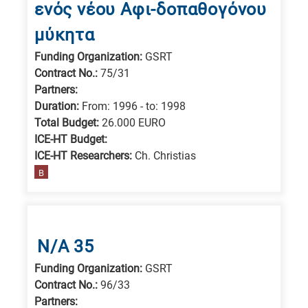
ενός νέου Αφι-δοπαθογόνου
a
μύκητα
specific
research
Funding Organization:
GSRT
field,
Contract No.:
75/31
as
Partners:
Duration:
From: 1996 - to: 1998
follows:
Total Budget:
26.000 EURO
N
ICE-HT Budget:
is
ICE-HT Researchers:
Ch. Christias
B
for
Nanotechnology
/
Advanced
N/A 35
materials
Funding Organization:
GSRT
E
Contract No.:
96/33
is
Partners: