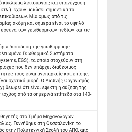
τό κύκλωμα λειτουργίας και επανέγχυση
 κτλ.) έχουν μειώσει σημαντικά τα
επικαθίσεων. Μία όμως από τις
μίας ακόμη και σήμερα είναι το υψηλό
ν έρευνα των γεωθερμικών πεδίων και τις
τέρω διείσδυση της γεωθερμικής
Βελτιωμένα Γεωθερμικά Συστήματα
Systems, EGS), τα οποία στοχεύουν στη
ριοχές που δεν υπάρχει διαθέσιμος
τητές τους είναι ανεπαρκείς και, επίσης,
ναι σχετικά μικρή. Ο Διεθνής Οργανισμός
cy) θεωρεί ότι είναι εφικτή η αύξηση της
ισχύος από τα σημερινά επίπεδα στα 140-
καθηγητής στο Τμήμα Μηχανολόγων
λίας. Γεννήθηκε στη Θεσσαλονίκη το
ός στην Πολυτεχνική Σχολή του ΑΠΘ, από