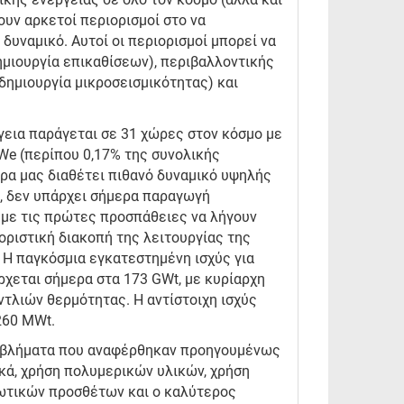
ικής ενέργειας σε όλο τον κόσμο (αλλά και
ουν αρκετοί περιορισμοί στο να
δυναμικό. Αυτοί οι περιορισμοί μπορεί να
ημιουργία επικαθίσεων), περιβαλλοντικής
δημιουργία μικροσεισμικότητας) και
γεια παράγεται σε 31 χώρες στον κόσμο με
We (περίπου 0,17% της συνολικής
ώρα μας διαθέτει πιθανό δυναμικό υψηλής
, δεν υπάρχει σήμερα παραγωγή
 με τις πρώτες προσπάθειες να λήγουν
οριστική διακοπή της λειτουργίας της
 Η παγκόσμια εγκατεστημένη ισχύς για
χεται σήμερα στα 173 GWt, με κυρίαρχη
τλιών θερμότητας. Η αντίστοιχη ισχύς
260 MWt.
οβλήματα που αναφέρθηκαν προηγουμένως
ικά, χρήση πολυμερικών υλικών, χρήση
ωτικών προσθέτων και ο καλύτερος