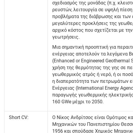
σχεδιασμός της μονάδας (π.χ. κλεισ
ρευστών, λειτουργία σε υψηλή πίεση
προβλήματα της διάβρωσης και των 
μεγαλύτερες προκλήσεις της γεωθερ
αρχικό κόστος που σχετίζεται με τη
γεωτρήσεις.
Μια σημαντική προοπτική για περαι
ενέργειας αποτελούν τα λεγόμενα 
(Enhanced or Engineered Geothermal 
χρήση της θερμότητας της γης σε πε
γεωθερμικός ατμός ή νερό, ή οι ποσό
η διαπερατότητα των πετρωμάτων εί
Ενέργειας (International Energy Agen
παραγωγής γεωθερμικής ηλεκτρικής 
160 GWe μέχρι το 2050.
Short CV:
O Νίκος Ανδρίτσος είναι Ομότιμος 
Μηχανικών του Πανεπιστημίου Θεσσα
1956 και σπούδασε Χημικός Μηχανικ