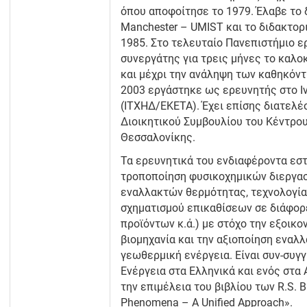
όπου αποφοίτησε το 1979. Έλαβε το δ
Manchester – UMIST και το διδακτορικ
1985. Στο τελευταίο Πανεπιστήμιο 
συνεργάτης για τρεις μήνες το καλοκ
και μέχρι την ανάληψη των καθηκόν
2003 εργάστηκε ως ερευνητής στο Ι
(ΙΤΧΗΔ/ΕΚΕΤΑ). Έχει επίσης διατελέ
Διοικητικού Συμβουλίου του Κέντρο
Θεσσαλονίκης.
Τα ερευνητικά του ενδιαφέροντα εστ
τροποποίηση φυσικοχημικών διεργασ
εναλλακτών θερμότητας, τεχνολογία
σχηματισμού επικαθίσεων σε διάφορ
προϊόντων κ.ά.) με στόχο την εξοικο
βιομηχανία και την αξιοποίηση ενα
γεωθερμική ενέργεια. Είναι συν-συγ
Ενέργεια στα Ελληνικά και ενός στα 
την επιμέλεια του βιβλίου των R.S. B
Phenomena – A Unified Approach».