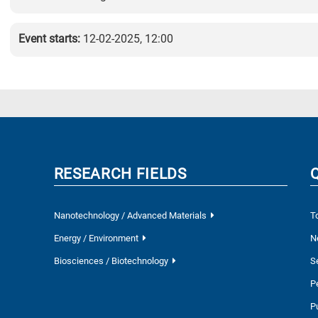
Event starts:
12-02-2025, 12:00
RESEARCH FIELDS
Nanotechnology / Advanced Materials
T
Energy / Environment
N
Biosciences / Biotechnology
S
P
P