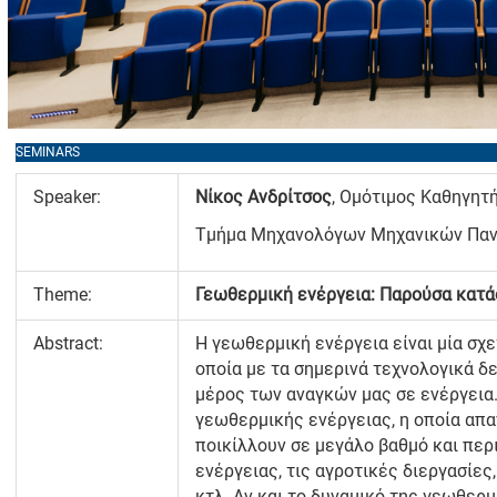
SEMINARS
Speaker:
Νίκος Ανδρίτσος
, Ομότιμος Καθηγητ
Τμήμα Μηχανολόγων Μηχανικών Παν
Theme:
Γεωθερμική ενέργεια: Παρούσα κατά
Abstract:
Η γεωθερμική ενέργεια είναι μία σχε
οποία με τα σημερινά τεχνολογικά δ
μέρος των αναγκών μας σε ενέργεια.
γεωθερμικής ενέργειας, η οποία απα
ποικίλλουν σε μεγάλο βαθμό και πε
ενέργειας, τις αγροτικές διεργασίες