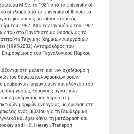
ίπλωμα Μ.Sc. το 1981 από το University of
ό δίπλωμα από το University of Illinois το
εργάστηκε και ως μεταδιδακτορικός
αίρι του 1987. Από τον Ιανουάριο του 1987
των του στο Πανεπιστήμιο Θεσσαλίας το
νστιτούτο Τεχνικής Χημικών Διεργασιών
σει (1995-2002) Αντιπρόεδρος του
υ Επιμόρφωσης του Τεχνολογικού Πάρκου
ιάζονται στη μελέτη και τον σχεδιασμό ή
ιών (σε θέματα πολυφασικών ροών,
ς μεμβρανών, μηχανισμών και ελέγχου του
ες διεργασίες, ξήρανσης αγροτικών
νόμηση ενέργειας και νερού στη
λλακτικών μορφών ενέργειας με έμφαση στη
γραφέας ενός βιβλίου για τη Γεωθερμική
Αγγλικά και έχει κάνει τη μετάφραση και
rodkey and H.C. Hersey «Transport