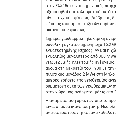
κτλ. Αν και το δυναμικό της γεωθερμ
στην Ελλάδα) είναι σημαντικό, υπάρχ
αξιοποιηθεί αποτελεσματικά αυτό το 
είναι τεχνικής φύσεως (διάβρωση, δ
φύσεως (εκπομπές τοξικών αερίων, 
οικονομικής φύσεως.
Σήμερα, γεωθερμική ηλεκτρική ενέρ
συνολική εγκατεστημένη ισχύ 16,2 G
εγκατεστημένης ισχύος). Αν και η χ
ενθαλπίας μεγαλύτερο από 300 MWe
γεωθερμικής ηλεκτρικής ενέργειας,
άδοξα στη δεκαετία του 1980 με την 
πιλοτικής μονάδας 2 ΜWe στη Μήλο.
άμεσες χρήσεις της γεωθερμίας ανέρ
συμμετοχή αυτή των γεωθερμικών αν
στην χώρα μας ανέρχεται μόλις στα 
Η αντιμετώπιση αρκετών από τα πρ
είναι σήμερα ικανοποιητική. Νέα υλ
αντιδιαβρωτικών ή/και αντικαθαλατ