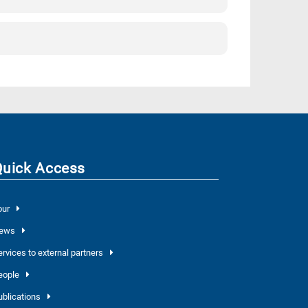
Quick Access
our
ews
ervices to external partners
eople
ublications