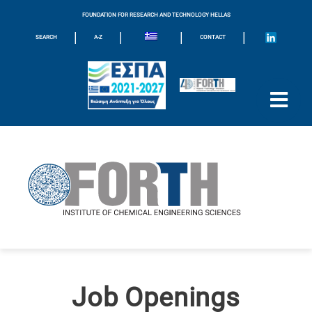
FOUNDATION FOR RESEARCH AND TECHNOLOGY HELLAS
|
|
|
|
SEARCH
A-Z
CONTACT
Job Openings