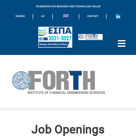
FOUNDATION FOR RESEARCH AND TECHNOLOGY HELLAS
|
|
|
|
SEARCH
A-Z
CONTACT
Job Openings