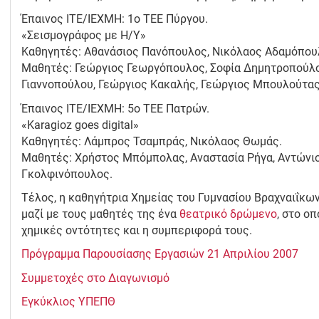
Έπαινος ΙΤΕ/ΙΕΧΜΗ: 1o TEE Πύργου.
«Σεισμογράφος με Η/Υ»
Καθηγητές: Αθανάσιος Πανόπουλος, Νικόλαος Αδαμόπου
Μαθητές: Γεώργιος Γεωργόπουλος, Σοφία Δημητροπούλο
Γιαννοπούλου, Γεώργιος Κακαλής, Γεώργιος Μπουλούτας
Έπαινος ΙΤΕ/ΙΕΧΜΗ: 5ο ΤΕΕ Πατρών.
«Karagioz goes digital»
Καθηγητές: Λάμπρος Τσαμπράς, Νικόλαος Θωμάς.
Μαθητές: Χρήστος Μπόμπολας, Αναστασία Ρήγα, Αντώνι
Γκολφινόπουλος.
Τέλος, η καθηγήτρια Χημείας του Γυμνασίου Βραχναιΐκων
μαζί με τους μαθητές της ένα
θεατρικό δρώμενο
, στο ο
χημικές οντότητες και η συμπεριφορά τους.
Πρόγραμμα Παρουσίασης Εργασιών 21 Απριλίου 2007
Συμμετοχές στο Διαγωνισμό
Εγκύκλιος ΥΠΕΠΘ