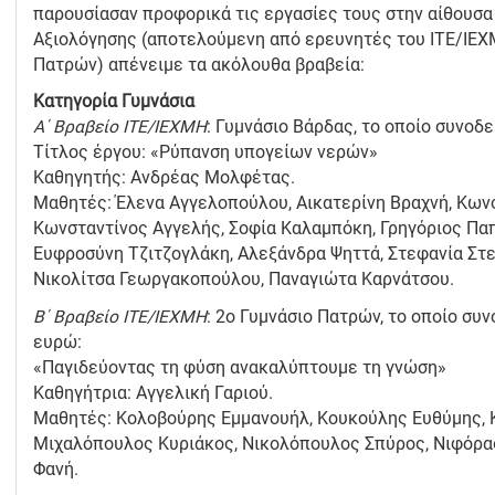
παρουσίασαν προφορικά τις εργασίες τους στην αίθουσα 
Αξιολόγησης (αποτελούμενη από ερευνητές του ITE/ΙΕΧ
Πατρών) απένειμε τα ακόλουθα βραβεία:
Κατηγορία Γυμνάσια
Α΄ Βραβείο ΙΤΕ/ΙΕΧΜΗ
: Γυμνάσιο Βάρδας, το οποίο συνοδ
Τίτλος έργου: «Ρύπανση υπογείων νερών»
Καθηγητής: Ανδρέας Μολφέτας.
Μαθητές: Έλενα Αγγελοπούλου, Αικατερίνη Βραχνή, Κωνσ
Κωνσταντίνος Αγγελής, Σοφία Καλαμπόκη, Γρηγόριος Πα
Ευφροσύνη Τζιτζογλάκη, Αλεξάνδρα Ψηττά, Στεφανία Στ
Νικολίτσα Γεωργακοπούλου, Παναγιώτα Καρνάτσου.
Β΄ Βραβείο ΙΤΕ/ΙΕΧΜΗ
: 2ο Γυμνάσιο Πατρών, το οποίο συ
ευρώ:
«Παγιδεύοντας τη φύση ανακαλύπτουμε τη γνώση»
Καθηγήτρια: Αγγελική Γαριού.
Μαθητές: Κολοβούρης Εμμανουήλ, Κουκούλης Ευθύμης, Κ
Μιχαλόπουλος Κυριάκος, Νικολόπουλος Σπύρος, Νιφόρα
Φανή.