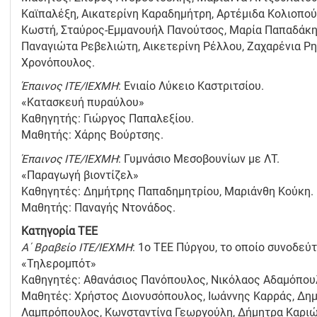
Καϊπαλέξη, Αικατερίνη Καραδημήτρη, Αρτέμιδα Κολιοπο
Κωστή, Σταύρος-Εμμανουήλ Πανούτσος, Μαρία Παπαδάκη
Παναγιώτα Ρεβελιώτη, Αικετερίνη Ρέλλου, Ζαχαρένια Ρ
Χρονόπουλος.
Έπαινος ΙΤΕ/ΙΕΧΜΗ
: Ενιαίο Λύκειο Καστριτσίου.
«Κατασκευή πυραύλου»
Καθηγητής: Γιώργος Παπαλεξίου.
Μαθητής: Χάρης Βούρτσης.
Έπαινος ΙΤΕ/ΙΕΧΜΗ
: Γυμνάσιο Μεσοβουνίων με ΛΤ.
«Παραγωγή βιοντίζελ»
Καθηγητές: Δημήτρης Παπαδημητρίου, Μαριάνθη Κούκη.
Μαθητής: Παναγής Ντονάδος.
Κατηγορία ΤΕΕ
Α΄ Βραβείο ΙΤΕ/ΙΕΧΜΗ
: 1o TEE Πύργου, το οποίο συνοδεύ
«Τηλερομπότ»
Καθηγητές: Αθανάσιος Πανόπουλος, Νικόλαος Αδαμόπου
Μαθητές: Χρήστος Διονυσόπουλος, Ιωάννης Καρράς, Δη
Λαμπρόπουλος, Κωνσταντίνα Γεωργούλη, Δήμητρα Καριώ