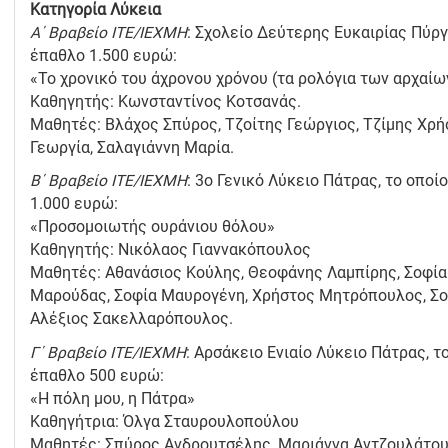
Κατηγορία Λύκεια
Α΄ Βραβείο ΙΤΕ/ΙΕΧΜΗ
: Σχολείο Δεύτερης Ευκαιρίας Πύργ
έπαθλο 1.500 ευρώ:
«Το χρονικό του άχρονου χρόνου (τα ρολόγια των αρχαί
Καθηγητής: Κωνσταντίνος Κοτσανάς.
Μαθητές: Βλάχος Σπύρος, Τζοίτης Γεώργιος, Τζίμης Χρ
Γεωργία, Σαλαγιάννη Μαρία.
Β΄ Βραβείο ΙΤΕ/ΙΕΧΜΗ
: 3ο Γενικό Λύκειο Πάτρας, το οπο
1.000 ευρώ:
«Προσομοιωτής ουράνιου θόλου»
Καθηγητής: Νικόλαος Γιαννακόπουλος
Μαθητές: Αθανάσιος Κούλης, Θεοφάνης Λαμπίρης, Σοφία
Μαρούδας, Σοφία Μαυρογένη, Χρήστος Μητρόπουλος, Σο
Αλέξιος Σακελλαρόπουλος.
Γ΄ Βραβείο ΙΤΕ/ΙΕΧΜΗ
: Αρσάκειο Ενιαίο Λύκειο Πάτρας, 
έπαθλο 500 ευρώ:
«Η πόλη μου, η Πάτρα»
Καθηγήτρια: Όλγα Σταυρουλοπούλου
Μαθητές: Σπύρος Ανδρουτσέλης, Μαριάννα Αντζουλάτου