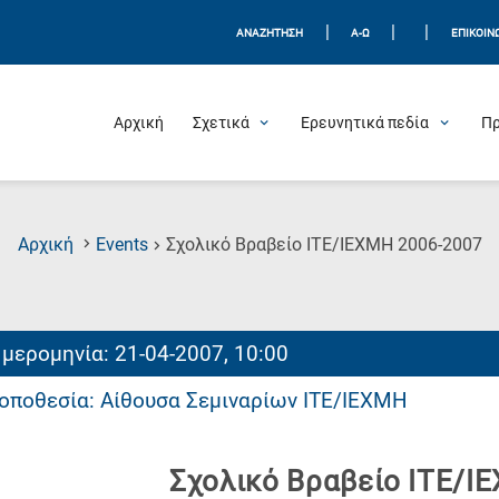
|
|
|
ΑΝΑΖΗΤΗΣΗ
Α-Ω
ΕΠΙΚΟΙΝ
Αρχική
Σχετικά
Ερευνητικά πεδία
Π
(C
Αρχική
Events
Σχολικό Βραβείο ΙΤΕ/ΙΕΧΜΗ 2006-2007
P
μερομηνία: 21-04-2007, 10:00
οποθεσία: Αίθουσα Σεμιναρίων ΙΤΕ/ΙΕΧΜΗ
Σχολικό Βραβείο ΙΤΕ/Ι