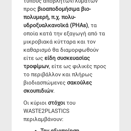
τύπους αποβλήτων/λυμάτων
προς
βιοαποδομήσιμα βιο-
πολυμερή, π.χ. πολυ-
υδροξυαλκανοϊκά (PHAs)
, τα
οποία κατά την εξαγωγή από τα
μικροβιακά κύτταρα και τον
καθαρισμό θα διαμορφωθούν
είτε ως
είδη συσκευασίας
τροφίμων
, είτε ως φιλικές προς
το περιβάλλον και πλήρως
βιοδιασπώμενες
σακούλες
σκουπιδιών
.
Οι κύριοι
στόχοι
του
WASTE2PLASTICS
περιλαμβάνουν:
Την αξιοποίηση