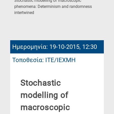
Stochastic modelling of macroscopic
phenomena: Determinism and randomness
(Current
intertwined
Page)
Ημερομηνία: 19-10-2015, 12:30
Τοποθεσία: ΙΤΕ/ΙΕΧΜΗ
Stochastic
modelling of
macroscopic