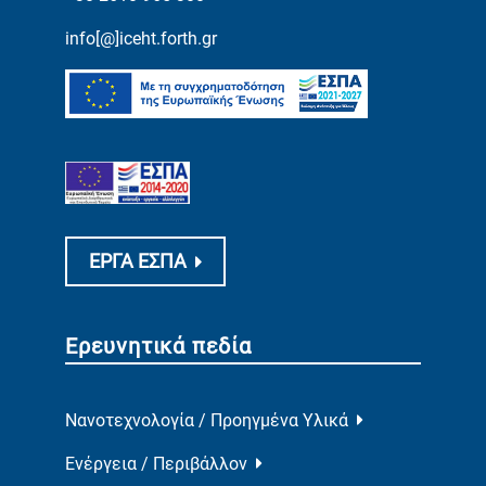
info[@]iceht.forth.gr
ΕΡΓΑ ΕΣΠΑ
Ερευνητικά πεδία
Νανοτεχνολογία / Προηγμένα Υλικά
Ενέργεια / Περιβάλλον