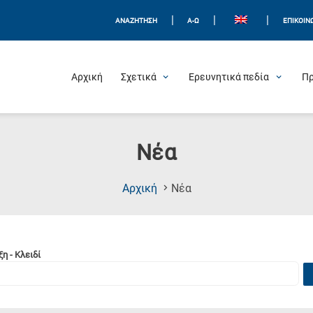
|
|
|
ΑΝΑΖΗΤΗΣΗ
Α-Ω
ΕΠΙΚΟΙΝ
Αρχική
Σχετικά
Ερευνητικά πεδία
Π
Νέα
(Current
Αρχική
Νέα
Page)
η - Κλειδί