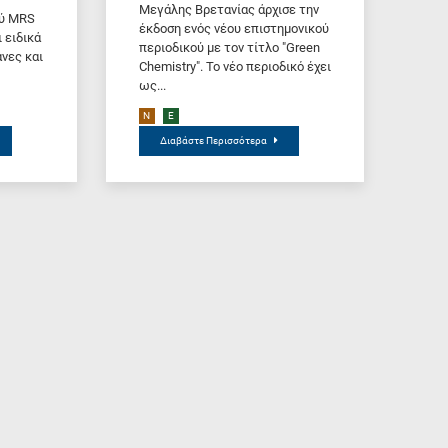
Μεγάλης Βρετανίας άρχισε την
ού MRS
έκδοση ενός νέου επιστημονικού
ι ειδικά
περιοδικού με τον τίτλο "Green
νες και
Chemistry". Το νέο περιοδικό έχει
ως...
N
E
Διαβάστε Περισσότερα