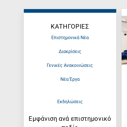
Research
fields
categories
ΚΑΤΗΓΟΡΙΕΣ
When
you
Επιστημονικά Νέα
hear
the
Διακρίσεις
following
letters,
Γενικές Ανακοινώσεις
it
means
Νέα Έργα
the
information
is
Εκδηλώσεις
related
to
a
Εμφάνιση ανά επιστημονικό
specific