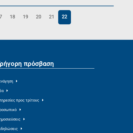
ελίδα
Σελίδα
Σελίδα
Σελίδα
Σελίδα
Σελίδα
7
18
19
20
21
22
Γρήγορη πρόσβαση
ενάγηση
έα
πηρεσίες προς τρίτους
ροσωπικό
ημοσιεύσεις
κδηλώσεις