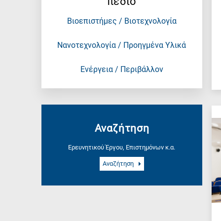
πεδίο
research
field,
Βιοεπιστήμες / Βιοτεχνολογία
as
follows:
Νανοτεχνολογία / Προηγμένα Υλικά
N
is
Ενέργεια / Περιβάλλον
for
Nanotechnology
/
Advanced
materials
Αναζήτηση
E
is
Ερευνητικού Έργου, Επιστημόνων κ.α.
for
Αναζήτηση
Energy
/
Environment
B
is