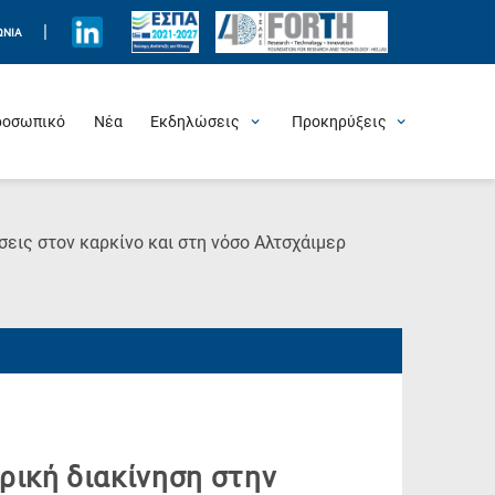
|
ΩΝΊΑ
ροσωπικό
Νέα
Εκδηλώσεις
Προκηρύξεις
Προσεχείς Εκδηλώσεις
Πρόσφατες Εκδηλώσεις
Τιμητικές Εκδηλώσεις
Θερινά Σχολεία
Άλλες Εκδηλώσεις
Θέσεις Εργασίας
(Current
εις στον καρκίνο και στη νόσο Αλτσχάιμερ
Page)
ική διακίνηση στην