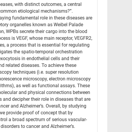
seases, with distinct outcomes, a central
he common etiological mechanisms?”.
laying fundamental role in these diseases are
retory organelles known as Weibel Palade
on, WPBs secrete their cargo into the blood
s process is VEGF, whose main receptor, VEGFR2,
 a process that is essential for regulating
tigates the spatio-temporal orchestration
ocytosis in endothelial cells and their
nd related diseases. To achieve these
copy techniques (i.e. super resolution
 fluorescence microscopy, electron microscopy
ithms), as well as functional assays. These
molecular and physical connections between
 and decipher their role in diseases that are
ancer and Alzheimer’s. Overall, by studying
we provide proof of concept that by
rol a broad spectrum of serious vascular-
 disorders to cancer and Alzheimer’s.