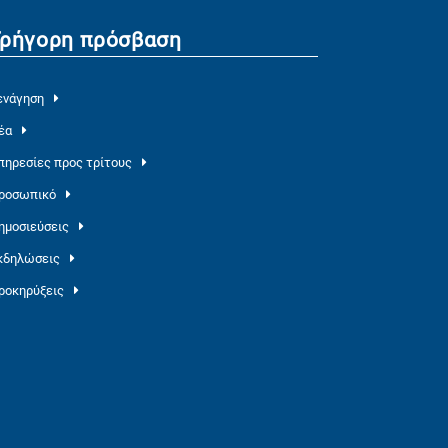
Γρήγορη πρόσβαση
ενάγηση
έα
πηρεσίες προς τρίτους
ροσωπικό
ημοσιεύσεις
κδηλώσεις
ροκηρύξεις