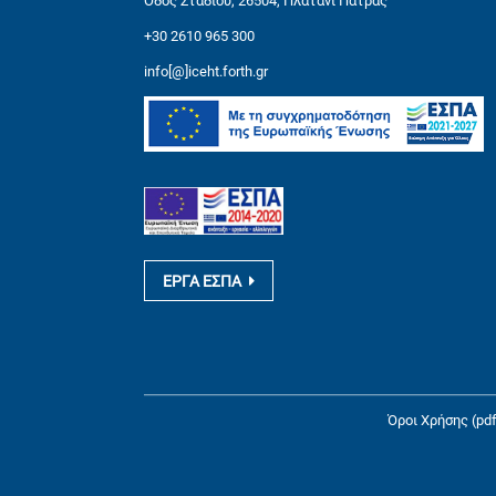
Οδός Σταδίου, 26504, Πλατάνι Πάτρας
+30 2610 965 300
info[@]iceht.forth.gr
ΕΡΓΑ ΕΣΠΑ
Όροι Χρήσης (pdf