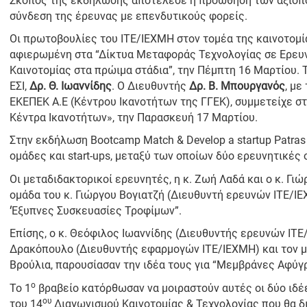
Σκοπός της εκδήλωσης αποτέλεσε η προώθηση των αξιοπ
σύνδεση της έρευνας με επενδυτικούς φορείς.
Οι πρωτοβουλίες του ΙΤΕ/ΙΕΧΜΗ στον τομέα της καινοτομί
αφιερωμένη στα “Δίκτυα Μεταφοράς Τεχνολογίας σε Ερευν
Καινοτομίας στα πρώιμα στάδια”, την Πέμπτη 16 Μαρτίου.
ΕΣΙ,
Δρ. Θ. Ιωαννίδης
. Ο Διευθυντής
Δρ. Β. Μπουργανός
, με
ΕΚΕΠΕΚ Α.Ε (Κέντρου Ικανοτήτων της ΓΓΕΚ), συμμετείχε στη
Κέντρα Ικανοτήτων», την Παρασκευή 17 Μαρτίου.
Στην εκδήλωση Bootcamp Match & Develop a startup Patras 
ομάδες και start-ups, μεταξύ των οποίων δύο ερευνητικές
Οι μεταδιδακτορικοί ερευνητές, η κ. Ζωή Λαδά και ο κ. Γι
ομάδα του κ. Γιώργου Βογιατζή (Διευθυντή ερευνών ΙΤΕ/ΙΕ
‘Έξυπνες Συσκευασίες Τροφίμων”.
Επίσης, ο κ. Θεόφιλος Ιωαννίδης (Διευθυντής ερευνών ΙΤΕ/
Δρακόπουλο (Διευθυντής εφαρμογών ΙΤΕ/ΙΕΧΜΗ) και τον με
Βρούλια, παρουσίασαν την ιδέα τους για “Μεμβράνες Αφύγ
ο
To 1
βραβείο κατόρθωσαν να μοιραστούν αυτές οι δύο ιδέ
ου
του 14
Διαγωνισμού Καινοτομίας & Τεχνολογίας που θα δ