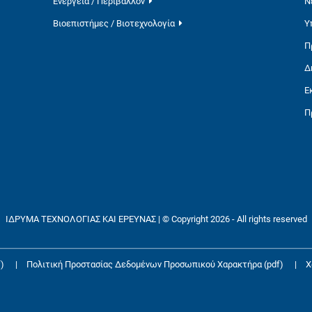
Ενέργεια / Περιβάλλον
Ν
Βιοεπιστήμες / Βιοτεχνολογία
Υ
Π
Δ
Ε
Π
ΙΔΡΥΜΑ ΤΕΧΝΟΛΟΓΙΑΣ ΚΑΙ ΕΡΕΥΝΑΣ | © Copyright 2026 - All rights reserved
)
|
Πολιτική Προστασίας Δεδομένων Προσωπικού Χαρακτήρα (pdf)
|
Χ