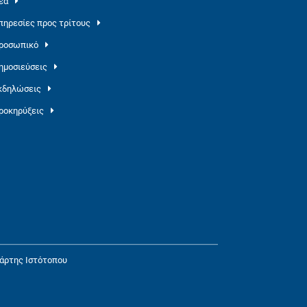
έα
πηρεσίες προς τρίτους
ροσωπικό
ημοσιεύσεις
κδηλώσεις
ροκηρύξεις
άρτης Ιστότοπου