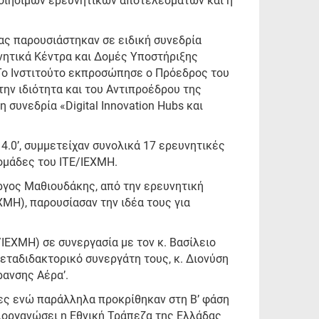
οιήσιμων ερευνητικών αποτελεσμάτων και η
ας παρουσιάστηκαν σε ειδική συνεδρία
ητικά Κέντρα και Δομές Υποστήριξης
 Το Ινστιτούτο εκπροσώπησε ο Πρόεδρος του
 την ιδιότητα και του Αντιπροέδρου της
 συνεδρία «Digital Innovation Hubs και
4.0’, συμμετείχαν συνολικά 17 ερευνητικές
 ομάδες του ΙΤΕ/ΙΕΧΜΗ.
ώργος Μαθιουδάκης, από την ερευνητική
ΧΜΗ), παρουσίασαν την ιδέα τους για
ΙΕΧΜΗ) σε συνεργασία με τον κ. Βασίλειο
ταδιδακτορικό συνεργάτη τους, κ. Διονύση
ρανσης Αέρα’.
ες ενώ παράλληλα προκρίθηκαν στη Β’ φάση
ιοργανώσει η Εθνική Τράπεζα της Ελλάδας