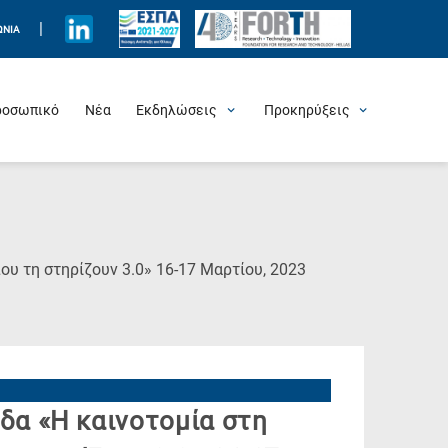
|
ΩΝΊΑ
ροσωπικό
Νέα
Εκδηλώσεις
Προκηρύξεις
Προσεχείς Εκδηλώσεις
Πρόσφατες Εκδηλώσεις
Τιμητικές Εκδηλώσεις
Θερινά Σχολεία
Άλλες Εκδηλώσεις
Θέσεις Εργασίας
(Current
ου τη στηρίζουν 3.0» 16-17 Μαρτίου, 2023
Page)
δα «Η καινοτομία στη