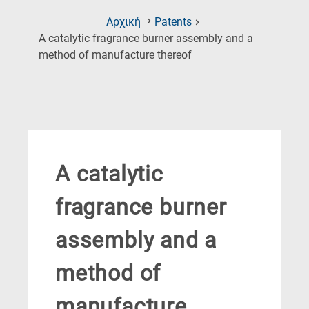
Αρχική
Patents
A catalytic fragrance burner assembly and a
(Current
method of manufacture thereof
Page)
A catalytic
fragrance burner
assembly and a
method of
manufacture