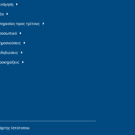
ενάγηση
έα
πηρεσίες προς τρίτους
ροσωπικό
ημοσιεύσεις
κδηλώσεις
ροκηρύξεις
άρτης Ιστότοπου