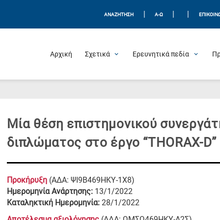
|
|
|
ΑΝΑΖΗΤΗΣΗ
Α-Ω
ΕΠΙΚΟΙΝ
Αρχική
Σχετικά
Ερευνητικά πεδία
Π
Μία θέση επιστημονικού συνεργάτ
διπλώματος στο έργο “THORAX-D”
Προκήρυξη
(ΑΔΑ: ΨΙ9Β469ΗΚΥ-1Χ8)
Ημερομηνία Ανάρτησης:
13/1/2022
Καταληκτική Ημερομηνία:
28/1/2022
Αποτέλεσμα αξιολόγησης
(ΑΔΑ: ΩΜΣΩ469ΗΚΥ-Λ2Σ)