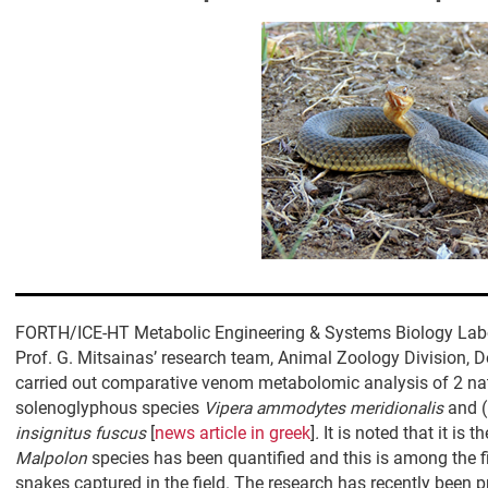
FORTH/ICE-HT Metabolic Engineering & Systems Biology Laborat
Prof. G. Mitsainas’ research team, Animal Zoology Division, D
carried out comparative venom metabolomic analysis of 2 nat
solenoglyphous species
Vipera
ammodytes
meridionalis
and (
insignitus
fuscus
[
news article in greek
]
.
It is noted that it is 
Malpolon
species has been quantified and this is among the 
snakes captured in the field. The research has recently been p