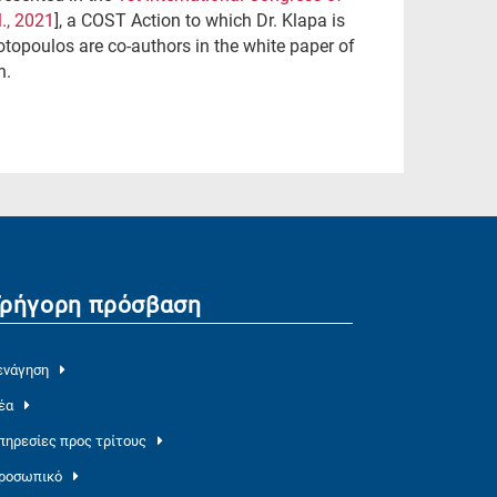
., 2021
], a COST Action to which Dr. Klapa is
opoulos are co-authors in the white paper of
h.
Γρήγορη πρόσβαση
ενάγηση
έα
πηρεσίες προς τρίτους
ροσωπικό