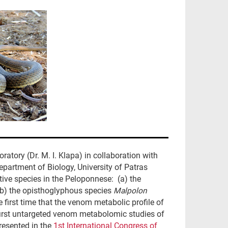
ory (Dr. M. I. Klapa) in collaboration with
epartment of Biology, University of Patras
ive species in the Peloponnese: (a) the
b) the opisthoglyphous species
Malpolon
the first time that the venom metabolic profile of
first untargeted venom metabolomic studies of
resented in the
1st International Congress of