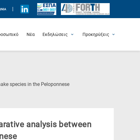
|
ΩΝΊΑ
ροσωπικό
Νέα
Εκδηλώσεις
Προκηρύξεις
Προσεχείς Εκδηλώσεις
Πρόσφατες Εκδηλώσεις
Τιμητικές Εκδηλώσεις
Θερινά Σχολεία
Άλλες Εκδηλώσεις
Θέσεις Εργασίας
(Current
ake species in the Peloponnese
Page)
ative analysis between
nnese