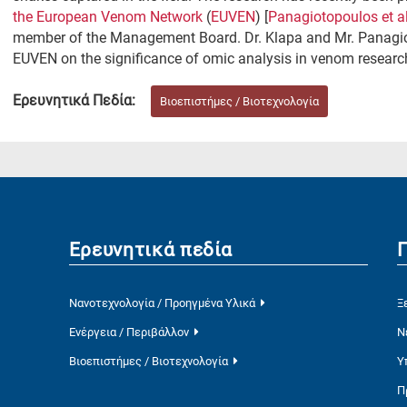
the European Venom Network
(
EUVEN
) [
Panagiotopoulos et al
member of the Management Board. Dr. Klapa and Mr. Panagiot
EUVEN on the significance of omic analysis in venom researc
Ερευνητικά Πεδία:
Βιοεπιστήμες / Βιοτεχνολογία
Ερευνητικά πεδία
Νανοτεχνολογία / Προηγμένα Υλικά
Ξ
Ενέργεια / Περιβάλλον
Ν
Βιοεπιστήμες / Βιοτεχνολογία
Υ
Π