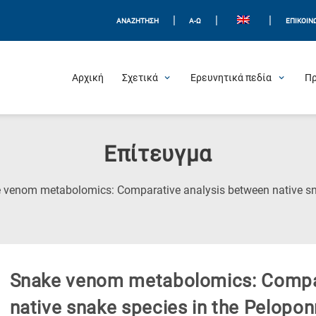
|
|
|
ΑΝΑΖΗΤΗΣΗ
Α-Ω
ΕΠΙΚΟΙΝ
Αρχική
Σχετικά
Ερευνητικά πεδία
Π
Επίτευγμα
 venom metabolomics: Comparative analysis between native sn
Snake venom metabolomics: Compar
native snake species in the Pelopo