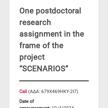
One postdoctoral
research
assignment in the
frame of the
project
“SCENARIOS”
C
al
l
(ΑΔΑ: 679Χ469ΗΚΥ-2Ι7)
Date of