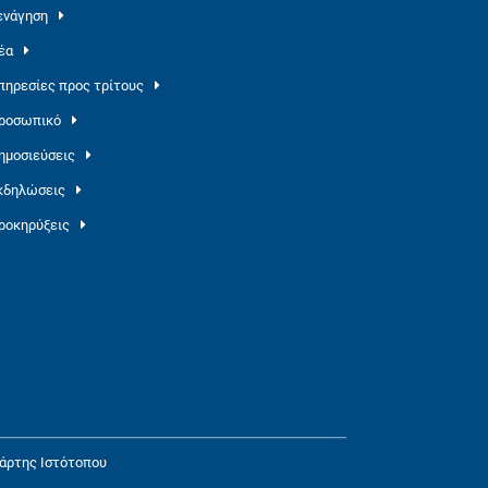
ενάγηση
έα
πηρεσίες προς τρίτους
ροσωπικό
ημοσιεύσεις
κδηλώσεις
ροκηρύξεις
άρτης Ιστότοπου