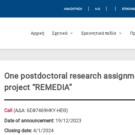
|
|
|
ΑΝΑΖΗΤΗΣΗ
Α-Ω
ΕΠΙΚΟΙΝ
Αρχική
Σχετικά
Ερευνητικά πεδία
Π
One postdoctoral research assignme
project “REMEDIA”
C
all
(ΑΔΑ: 6ΣΦ7469ΗΚΥ-ΗΕΘ)
Date of announcement:
19/12/2023
Closing date:
4/1/2024