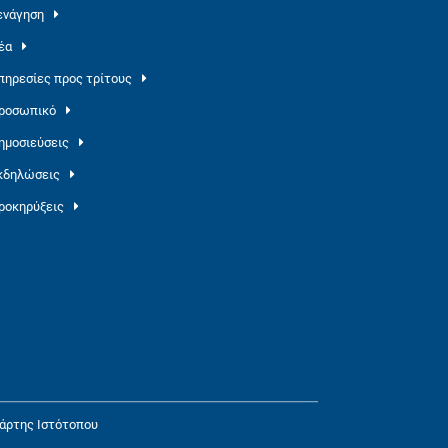
ενάγηση
έα
πηρεσίες προς τρίτους
ροσωπικό
ημοσιεύσεις
κδηλώσεις
ροκηρύξεις
άρτης Ιστότοπου