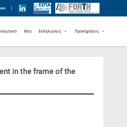
|
ΩΝΊΑ
ροσωπικό
Νέα
Εκδηλώσεις
Προκηρύξεις
Προσεχείς Εκδηλώσεις
Πρόσφατες Εκδηλώσεις
Τιμητικές Εκδηλώσεις
Θερινά Σχολεία
Άλλες Εκδηλώσεις
Θέσεις Εργασίας
nt in the frame of the