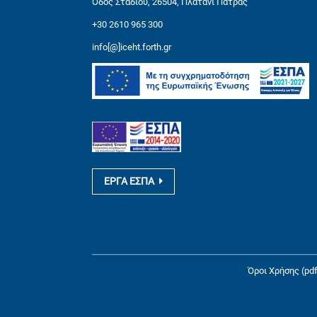
Οδός Σταδίου, 26504, Πλατάνι Πάτρας
+30 2610 965 300
info[@]iceht.forth.gr
ΕΡΓΑ ΕΣΠΑ
Όροι Χρήσης (pdf