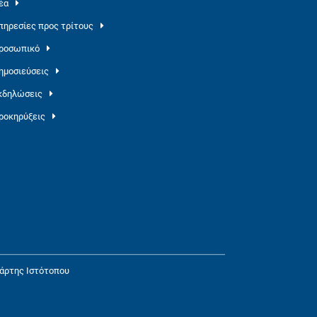
έα
πηρεσίες προς τρίτους
ροσωπικό
ημοσιεύσεις
κδηλώσεις
ροκηρύξεις
άρτης Ιστότοπου