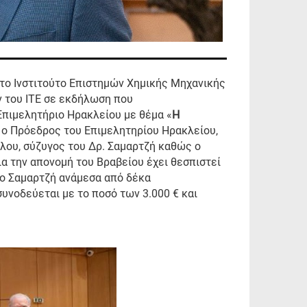
στο Ινστιτούτο Επιστημών Χημικής Μηχανικής
ν του ΙΤΕ σε εκδήλωση που
Επιμελητήριο Ηρακλείου με θέμα «
Η
ε ο Πρόεδρος του Επιμελητηρίου Ηρακλείου,
λου, σύζυγος του Δρ. Σαμαρτζή καθώς ο
Για την απονομή του Βραβείου έχει θεσπιστεί
αο Σαμαρτζή ανάμεσα από δέκα
υνοδεύεται με το ποσό των 3.000 € και