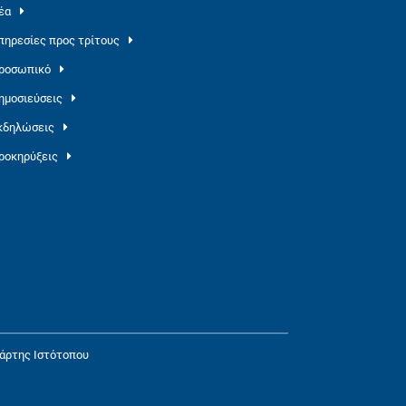
έα
πηρεσίες προς τρίτους
ροσωπικό
ημοσιεύσεις
κδηλώσεις
ροκηρύξεις
άρτης Ιστότοπου