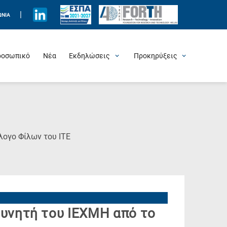
|
ΩΝΊΑ
ροσωπικό
Νέα
Εκδηλώσεις
Προκηρύξεις
Προσεχείς Εκδηλώσεις
Πρόσφατες Εκδηλώσεις
Τιμητικές Εκδηλώσεις
Θερινά Σχολεία
Άλλες Εκδηλώσεις
Θέσεις Εργασίας
(Current
λογο Φίλων του ΙΤΕ
Page)
υνητή του ΙΕΧΜΗ από το