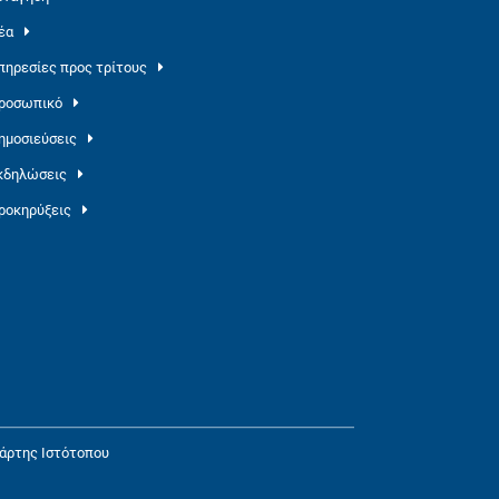
έα
πηρεσίες προς τρίτους
ροσωπικό
ημοσιεύσεις
κδηλώσεις
ροκηρύξεις
άρτης Ιστότοπου