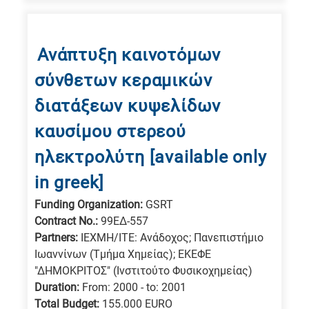
materials
E
is
Ανάπτυξη καινοτόμων
for
σύνθετων κεραμικών
Energy
/
διατάξεων κυψελίδων
Environment
καυσίμου στερεού
B
ηλεκτρολύτη [available only
is
for
in greek]
Biosciences
Funding Organization:
GSRT
/
Contract No.:
99ΕΔ-557
Biotechnology
Partners:
ΙΕΧΜΗ/ΙΤΕ: Ανάδοχος; Πανεπιστήμιο
A
Ιωαννίνων (Τμήμα Χημείας); ΕΚΕΦΕ
"ΔΗΜΟΚΡΙΤΟΣ" (Ινστιτούτο Φυσικοχημείας)
is
Duration:
From: 2000 - to: 2001
for
Total Budget:
155.000 EURO