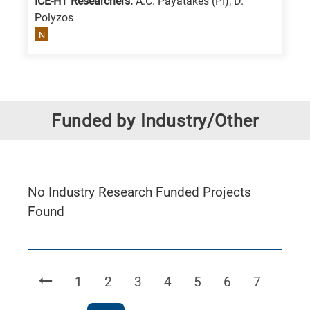
ICE-HT Researchers:
A.C. Payatakes (PI); D.
Polyzos
N
Funded by Industry/Other
No Industry Research Funded Projects
Found
Page
Page
Page
Page
Page
Page
Page
1
2
3
4
5
6
7