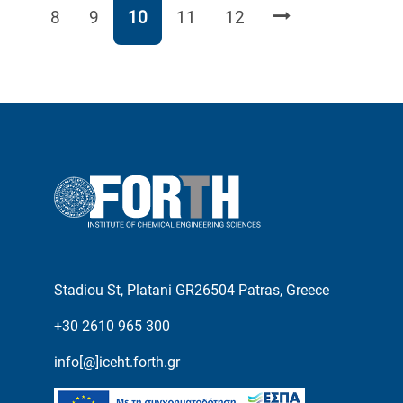
Page
Page
Page
Page
Page
8
9
10
11
12
Stadiou St, Platani GR26504 Patras, Greece
+30 2610 965 300
info[@]iceht.forth.gr