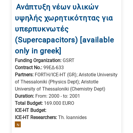
is
Ανάπτυξη νέων υλικών
related
υψηλής χωρητικότητας για
to
υπερπυκνωτές
a
(Supercapacitors) [available
specific
research
only in greek]
field,
Funding Organization:
GSRT
as
Contract No.:
99ΕΔ-633
follows:
Partners:
FORTH/ICE-HT (GR); Aristotle University
of Thessaloniki (Physics Dept); Aristotle
N
University of Thessaloniki (Chemistry Dept)
is
Duration:
From: 2000 - to: 2001
for
Total Budget:
169.000 EURO
Nanotechnology
ICE-HT Budget:
/
ICE-HT Researchers:
Th. Ioannides
Advanced
N