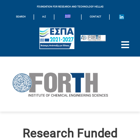
FOUNDATION FOR RESEARCH AND TECHNOLOGY HELLAS
|
|
|
|
SEARCH
A-Z
CONTACT
Research Funded