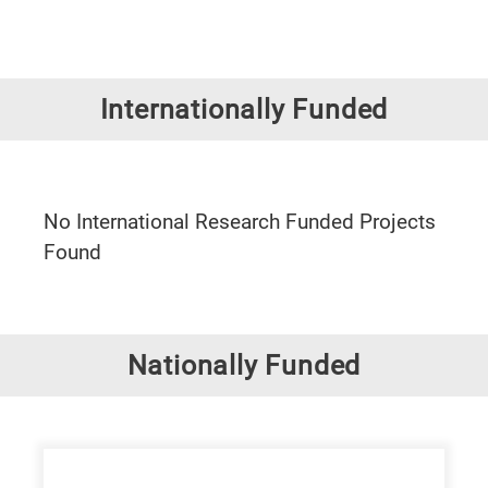
Research
Internationally Funded
fields
categories
When
No International Research Funded Projects
you
Found
hear
the
following
letters,
Nationally Funded
it
means
the
information