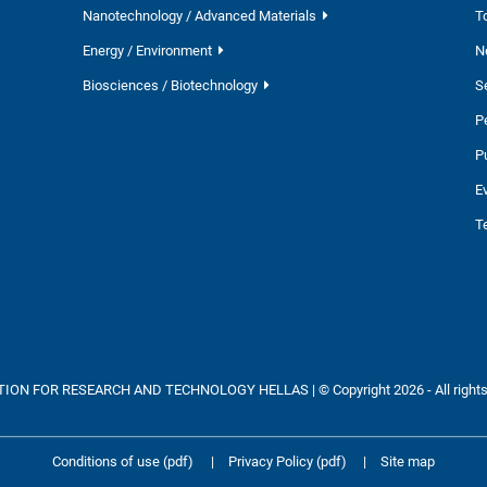
Nanotechnology / Advanced Materials
T
Energy / Environment
N
Biosciences / Biotechnology
S
P
P
E
T
ON FOR RESEARCH AND TECHNOLOGY HELLAS | © Copyright 2026 - All rights
Conditions of use (pdf)
|
Privacy Policy (pdf)
|
Site map