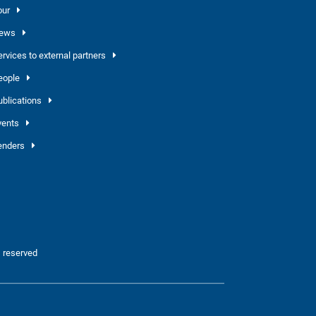
our
ews
ervices to external partners
eople
ublications
vents
enders
 reserved