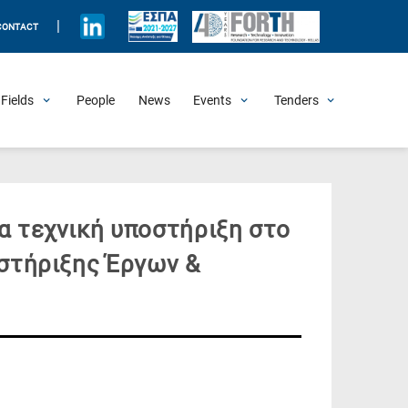
|
CONTACT
Fields
People
News
Events
Tenders
Upcoming Events
All Past Events
Honorary Events
Summer Schools
Other Events
Job Openings
Procurement Announcements
α τεχνική υποστήριξη στο
οστήριξης Έργων &