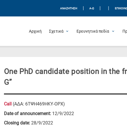
|
|
|
ΑΝΑΖΗΤΗΣΗ
Α-Ω
ΕΠΙΚΟΙΝ
Αρχική
Σχετικά
Ερευνητικά πεδία
Π
One PhD candidate position in the fr
G”
Call
(ΑΔΑ: 6ΤΨΗ469ΗΚΥ-ΟΡΧ)
Date of announcement:
12/9/2022
Closing date:
28/9/2022