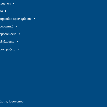
ενάγηση
έα
πηρεσίες προς τρίτους
ροσωπικό
ημοσιεύσεις
κδηλώσεις
ροκηρύξεις
άρτης Ιστότοπου