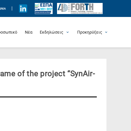
|
ΩΝΊΑ
ροσωπικό
Νέα
Εκδηλώσεις
Προκηρύξεις
Προσεχείς Εκδηλώσεις
Πρόσφατες Εκδηλώσεις
Τιμητικές Εκδηλώσεις
Θερινά Σχολεία
Άλλες Εκδηλώσεις
Θέσεις Εργασίας
ame of the project “SynAir-